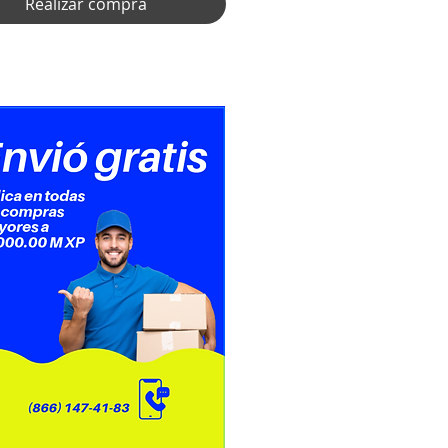
Realizar compra
ransistor o fototriac.
ue sirve el Optoacoplador MOC?
ra controlar cargas resistivas e
vas para operaciones de VCA o
cer un un aislamiento entre dos
e un circuito.
 I F I C A C I O N E S
I C A S
ptoacoplador
MOC3011
: PDIP-6
e montaje: A través del orificio
salida: PhotoTriac
de canales: 1 canal
 de aislamiento: 5250 Vrms
riente directa: 50 mA