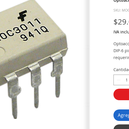
Optoac
SKU: MO
$29
IVA incl
Optoaco
DIP-6 p
requeri
practic
Cantida
electrón
conveng
¿Qué es
Optoac
disposi
funcion
mediant
Agreg
que sat
optoele