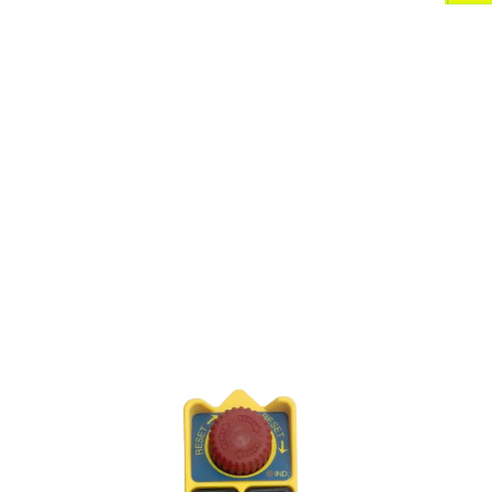
Vf - Ten
Dp - Di
Voltaje 
250V
Corrien
mA
Tempera