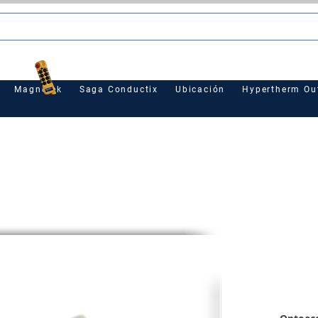
le
Magnetek
Saga Conductix
Ubicación
Hypertherm Out