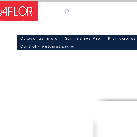
o La industria desde el 2016
Hot Sa
Categorias Inicio
Suministros Mro
Promociones
Control y Automatización