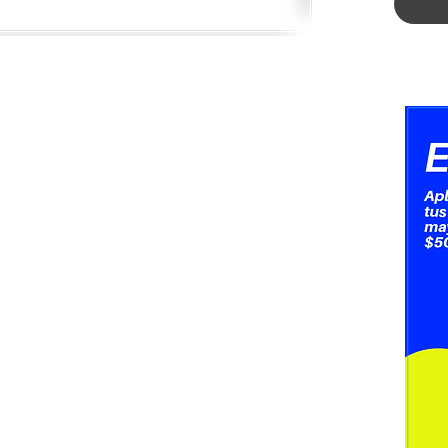
de fotot
¿Para q
Sirve pa
inducti
bien ha
etapas d
E S P E C
T É C N 
Tipo: O
Serie: 
Paquete
Estilo d
Tipo de 
Número 
Voltaje
If - Cor