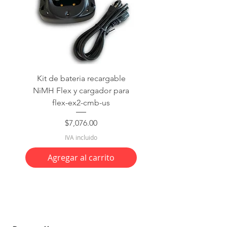
Kit de bateria recargable
NiMH Flex y cargador para
flex-ex2-cmb-us
Precio
$7,076.00
IVA incluido
Agregar al carrito