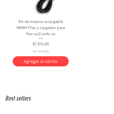
Kit de bateria recargable
NiMH Flex y cargador para
flex-ex2-cmb-us
Precio
$7,076.00
IVA incluido
Agregar al carrito
Best sellers