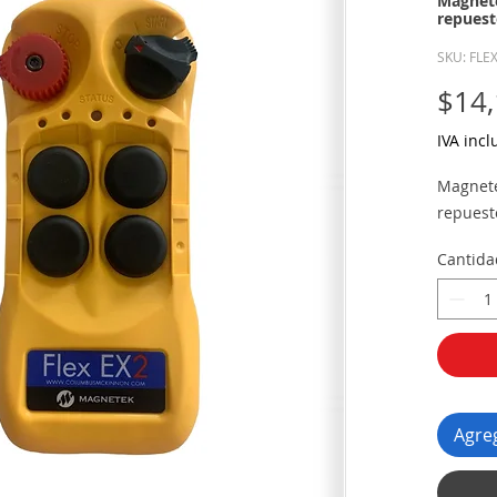
Magnete
repuest
SKU: FLE
$14,
IVA incl
Magnete
repuest
Cantida
Agreg