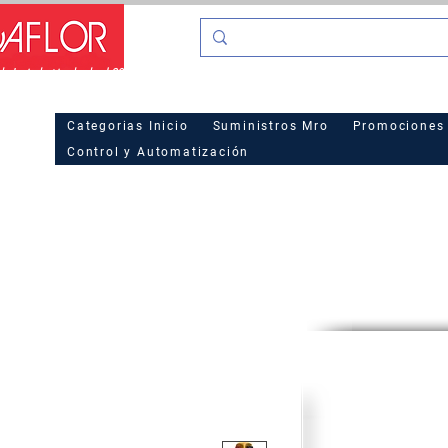
o La industria desde el 2016
Hot Sa
Categorias Inicio
Suministros Mro
Promociones
Control y Automatización