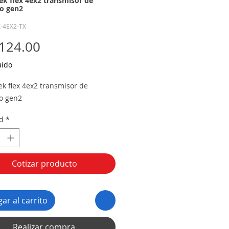
k flex 4ex2 transmisor de
o gen2
X-4EX2-TX
Precio
124.00
uido
k flex 4ex2 transmisor de
o gen2
d
*
Cotizar producto
ar al carrito
Realizar compra