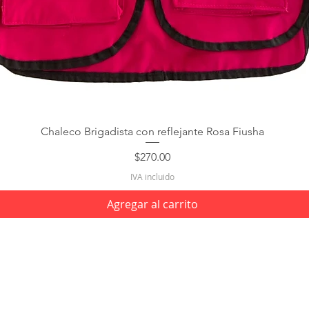
Chaleco Brigadista con reflejante Rosa Fiusha
Precio
$270.00
IVA incluido
Agregar al carrito