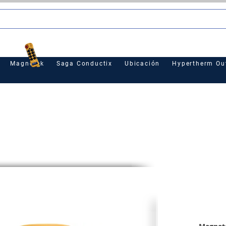
le
Magnetek
Saga Conductix
Ubicación
Hypertherm Out