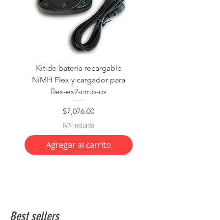
Kit de bateria recargable
NiMH Flex y cargador para
flex-ex2-cmb-us
Precio
$7,076.00
IVA incluido
Agregar al carrito
Best sellers