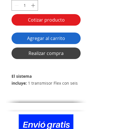
Cotizar producto
Agregar al carrito
Realizar compra
El sistema
incluye:
1 transmisor Flex con seis
botones de 2 velocidades (3
movimientos/2 velocidades, parada
de emergencia y
apagado/encendido/inicio), 1 (un)
receptor Flex, hojas de etiquetas
TX, cinturón, cubiertas de vinilo TX,