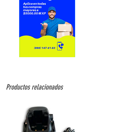
cable de salida precableado y
baterías "AA", interruptor de llave y
hardware de montaje
necesario.
Número de modelo del
sistema:
FLEX-6EX2
Productos relacionados