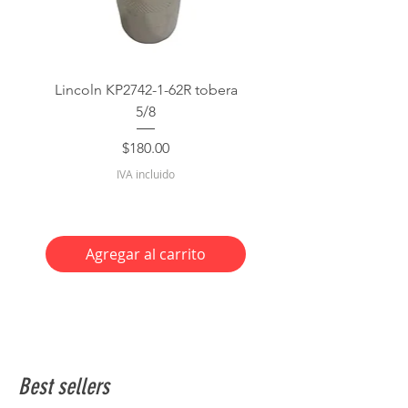
Lincoln KP2742-1-62R tobera
5/8
Precio
$180.00
IVA incluido
Agregar al carrito
Best sellers