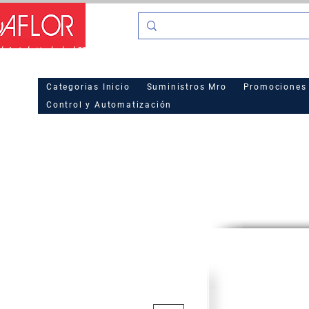
o La industria desde el 2016
Hot Sa
Categorias Inicio
Suministros Mro
Promociones
Control y Automatización