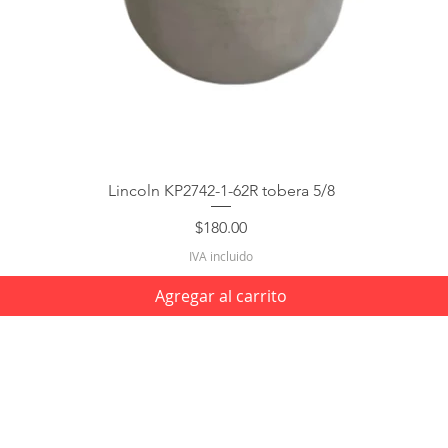
Lincoln KP2742-1-62R tobera 5/8
Precio
$180.00
IVA incluido
Agregar al carrito