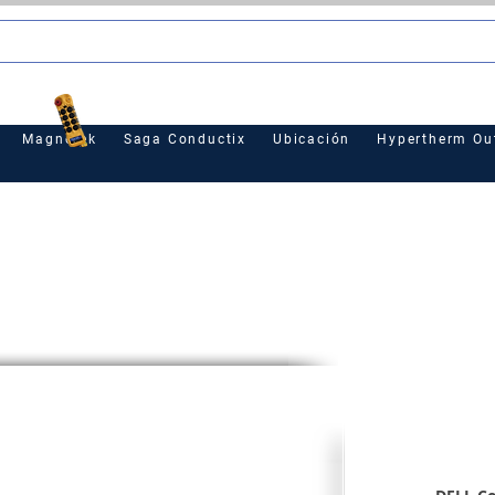
le
Magnetek
Saga Conductix
Ubicación
Hypertherm Out