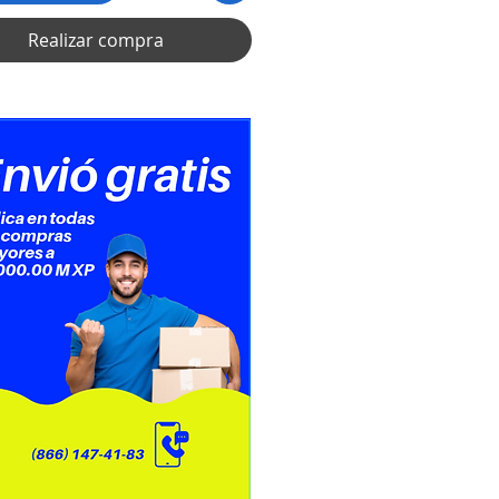
n inalámbrica con alcance de 10
Realizar compra
ermite operar los dispositivos a
a sin cables sobre la mesa.
ctura de teclado de membrana
 g de peso que proporciona
dad durante la escritura
te.
ncia a salpicaduras que permite
 componentes internos sigan
os tras el contacto con líquidos.
bilidad con sistemas Windows 7,
nux, Chrome y Android OS para
 el uso en diversos equipos.
baterías para la alimentación del
 y del mouse permitiendo el uso
to tras retirar el empaque.