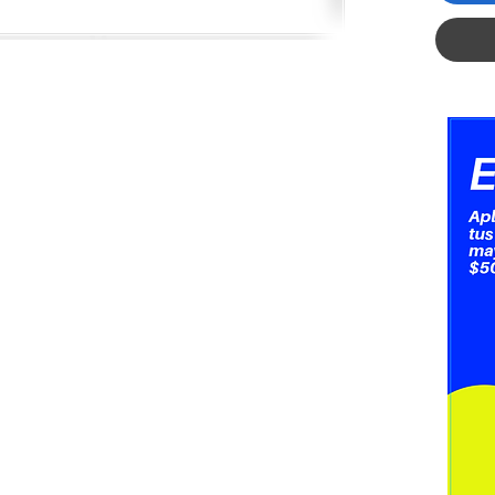
Conexió
m que p
distanci
Arquite
con 400
estabili
constan
Resiste
que los
operativ
Compati
Mac, Li
integrar
Incluye 
teclado
inmedia