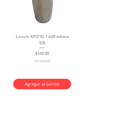
Lincoln KP2742-1-62R tobera
5/8
Precio
$160.00
IVA incluido
Agregar al carrito