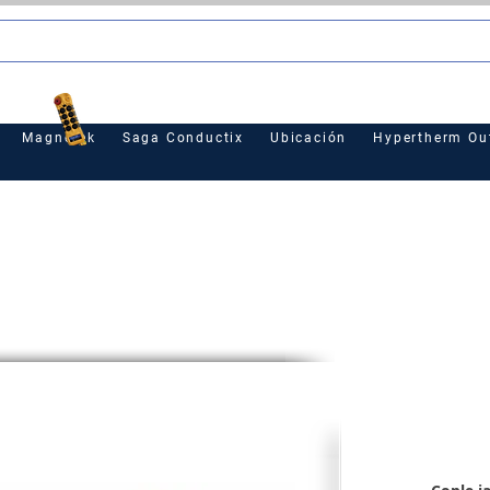
le
Magnetek
Saga Conductix
Ubicación
Hypertherm Out