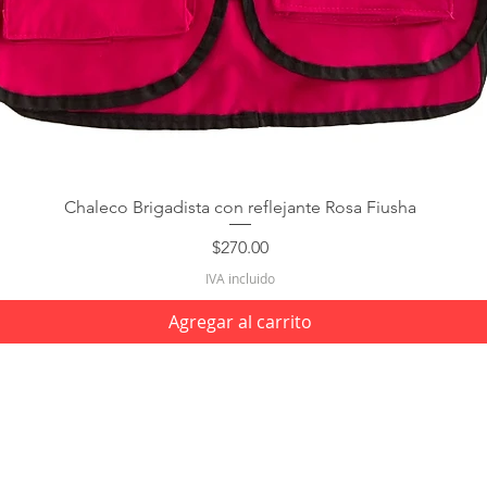
Chaleco Brigadista con reflejante Rosa Fiusha
Precio
$270.00
IVA incluido
Agregar al carrito