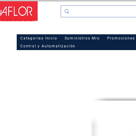
o La industria desde el 2016
Hot Sa
Categorias Inicio
Suministros Mro
Promociones
Control y Automatización