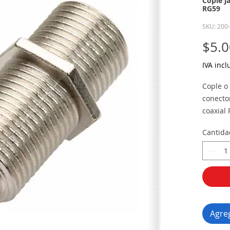
Cople j
RG59
SKU: 200
$5.0
IVA incl
Cople o 
conecto
coaxial
Cantida
Agreg