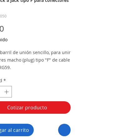
ack a jack tipo F para conectores
-050
Precio
0
uido
barril de unión sencillo, para unir
res macho (plug) tipo "F" de cable
 RG59.
d
*
Cotizar producto
ar al carrito