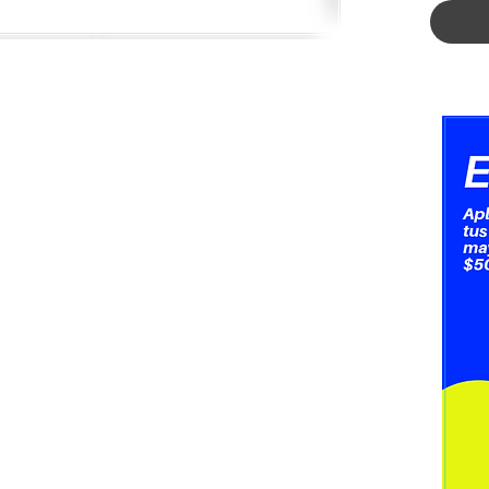
IP44
Certi