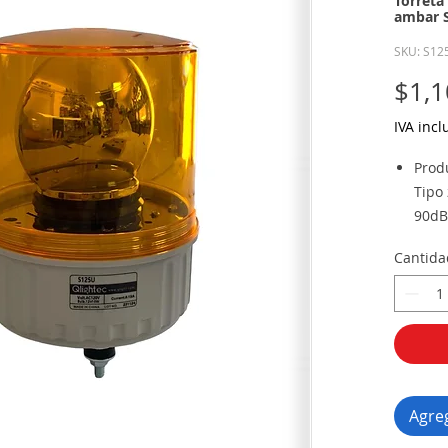
Torreta
ambar 
SKU: S12
$1,1
IVA incl
Prod
Tipo
90dB 
opci
Cantida
Volt
DC:1
Dime
Lens
: │Ø
Mate
Lent
Agreg
Prote