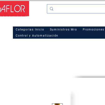
o La industria desde el 2016
Hot Sa
Categorias Inicio
Suministros Mro
Promociones
Control y Automatización