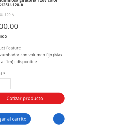
 luminosa giratoria 120v color
S125U-120-A
5U-120-A
Precio
00.00
uido
uct Feature
 zumbador con volumen fijo (Max.
at 1m) : disponible
onalmente
d
*
age
2V,24V│AC:110V,220V
nsion
 Diameter
Cotizar producto
125(Approx.) │Height : 158
rials
e-AS │Carcasa-ABS
ar al carrito
ction rating