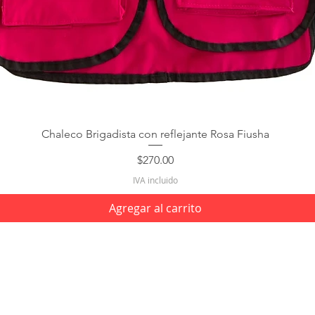
Chaleco Brigadista con reflejante Rosa Fiusha
Precio
$270.00
IVA incluido
Agregar al carrito