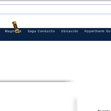
le
Magnetek
Saga Conductix
Ubicación
Hypertherm Out