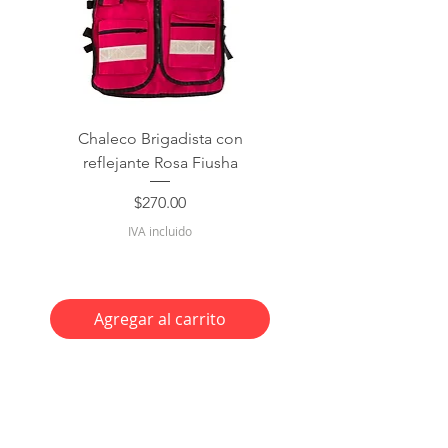
Chaleco Brigadista con
reflejante Rosa Fiusha
Precio
$270.00
IVA incluido
Agregar al carrito