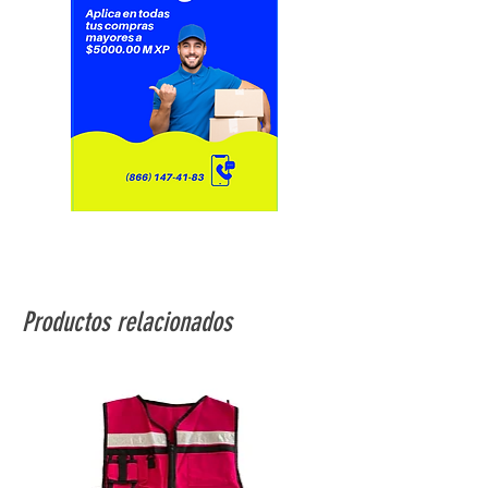
-Control outputRelay
-Terminal typePlug-in
Productos relacionados