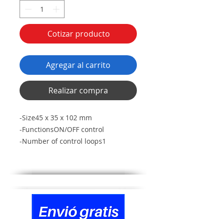
Cotizar producto
Agregar al carrito
Realizar compra
-Size45 x 35 x 102 mm
-FunctionsON/OFF control
-Number of control loops1
-Temperature input typeThermistor
-Temperature range0-100 °C
-FeaturesWithout display
-Number of event inputs0
-Number of alarm outputs0
-Supply voltage AC100-240 V