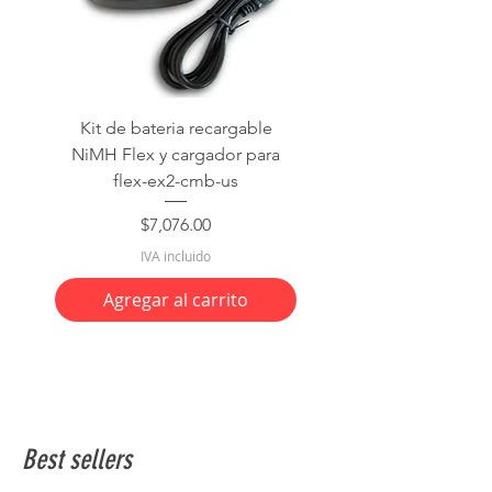
Kit de bateria recargable
NiMH Flex y cargador para
flex-ex2-cmb-us
Precio
$7,076.00
IVA incluido
Agregar al carrito
Best sellers