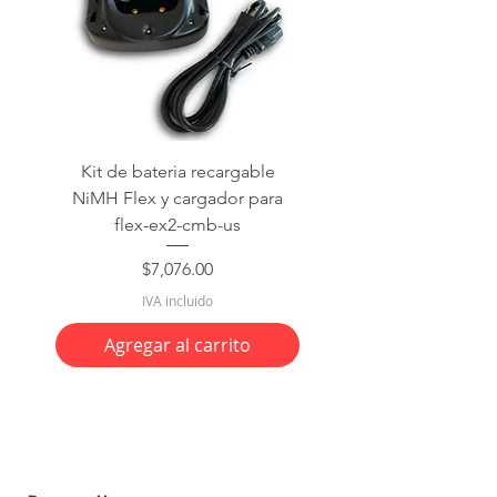
Kit de bateria recargable
NiMH Flex y cargador para
flex-ex2-cmb-us
Precio
$7,076.00
IVA incluido
Agregar al carrito