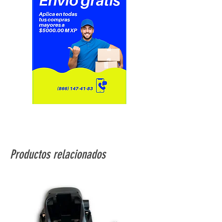
Tensión de circuito de control: 24 V
DC
Tipo de control: Botón de prueba
bloqueable
Coeficiente de utilización: 20 %
Forma del pin: Plano
Material de los contactos: AgNi
Consumo medio de bobina: 0,9W
Altura global cad: 79 mm
Profundidad global cad: 78,45 mm
Peso del producto: 0,037 kg
IP: IP40
Productos relacionados