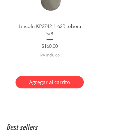
Lincoln KP2742-1-62R tobera
5/8
Precio
$160.00
IVA incluido
Agregar al carrito
Best sellers