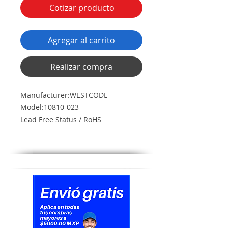
Cotizar producto
Agregar al carrito
Realizar compra
Manufacturer:WESTCODE
Model:10810-023
Lead Free Status / RoHS
Status:Lead free / RoHS Compliant
Stock Condition:New original, 2369
pcs Stock Available.
Ship From:Hong Kong