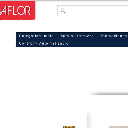
o La industria desde el 2016
Hot Sa
Categorias Inicio
Suministros Mro
Promociones
Control y Automatización