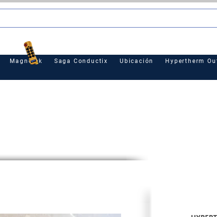
le
Magnetek
Saga Conductix
Ubicación
Hypertherm Out