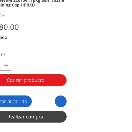
HERM 220754 1/pkg 30A Nozzle
aining Cap HPRXD
754
Precio
80.00
uido
d
*
Cotizar producto
ar al carrito
Realizar compra