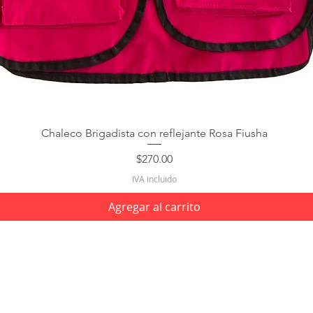
Chaleco Brigadista con reflejante Rosa Fiusha
Precio
$270.00
IVA incluido
Agregar al carrito