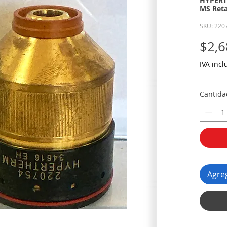
HYPERT
MS Ret
SKU: 220
$2,6
IVA incl
Cantida
Agreg